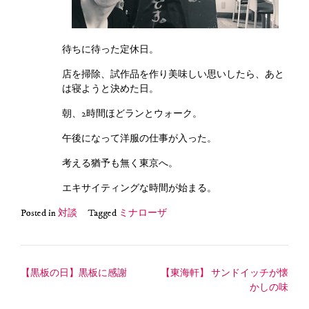
待ちに待った定休日。
店を掃除、試作品を作り美味しい思いしたら、あと
は寝ようと決めた日。
朝、2時間ほどランとウォーク。
午後になって洋服の仕事が入った。
考える猶予も無く東京へ。
エキサイティングな時間が始まる。
Posted in
対談
Tagged
ミナローザ
投
【黒板の日】黒板に感謝
【東海軒】 サンドイッチが懐
かしの味
稿